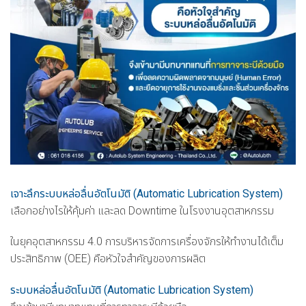
เจาะลึกระบบหล่อลื่นอัตโนมัติ (Automatic Lubrication System)
เลือกอย่างไรให้คุ้มค่า และลด Downtime ในโรงงานอุตสาหกรรม
ในยุคอุตสาหกรรม 4.0 การบริหารจัดการเครื่องจักรให้ทำงานได้เต็ม
ประสิทธิภาพ (OEE) คือหัวใจสำคัญของการผลิต
ระบบหล่อลื่นอัตโนมัติ (Automatic Lubrication System)