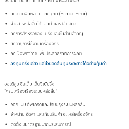
จึงเข้ามามีบทบาทแทนที่การทาจาระบีด้วยมือ
ลดความผิดพลาดจากมนุษย์ (Human Error)
จ่ายสารหล่อลื่นได้แม่นยำและสม่ำเสมอ
ลดการสึกหรอของแบริ่งและชิ้นส่วนสำคัญ
ยืดอายุการใช้งานเครื่องจักร
ลด Downtime เพิ่มประสิทธิภาพการผลิต
ลงทุนครั้งเดียว แต่ช่วยลดต้นทุนระยะยาวได้อย่างคุ้มค่า
.
ออโต้ลูบ ซิสเต็ม เอ็นจิเนียริ่ง
“ครบเครื่องเรื่องระบบหล่อลื่น”
ออกแบบ อัพเกรดและปรับปรุงระบบหล่อลื่น
จำหน่าย จัดหา และเทียบสินค้า อะไหล่เครื่องจักร
ติดตั้ง มีมาตรฐานมากประสบการณ์