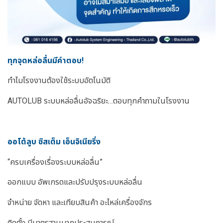
ทุกจุดหล่อลื่นมีคำตอบ!
ทำไมโรงงานต้องใช้ระบบอัตโนมัติ
AUTOLUB ระบบหล่อลื่นอัจฉริยะ…ตอบทุกคำถามในโรงงาน
ออโต้ลูบ ซิสเต็ม เอ็นจิเนียริ่ง
“ครบเครื่องเรื่องระบบหล่อลื่น”
ออกแบบ อัพเกรดและปรับปรุงระบบหล่อลื่น
จำหน่าย จัดหา และเทียบสินค้า อะไหล่เครื่องจักร
ติดตั้ง มีมาตรฐานมากประสบการณ์