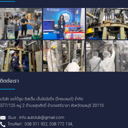
ติดต่อเรา
บริษัท ออโต้ลูบ ซิสเต็ม เอ็นจิเนียริ่ง (ไทยแลนด์) จำกัด
377/125 หมู่ 2 ตำบลสุรศักดิ์ อำเภอศรีราชา จังหวัดชลบุรี 20110
อีเมล : info.autolub@gmail.com
โทรศัพท์ : 038 311 922, 038 772 134,