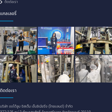
ติดต่อเรา
แกลเลอรี่
ติดต่อเรา
บริษัท ออโต้ลูบ ซิสเต็ม เอ็นจิเนียริ่ง (ไทยแลนด์) จำกัด