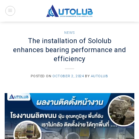
Skip
to
content
NEWS
The installation of Sololub
enhances bearing performance and
efficiency
POSTED ON
OCTOBER 2, 2024
BY
AUTOLUB